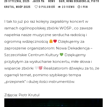
29 STYCZNIA, 2025
JACEK MA
NEWS
DAIR
,
NOWA DEKADENCJA
,
PIOTR
0
POLUBIEŃ
23 VIEWS
1 MIN
KRUTUL
,
WOŚP 2025
I tak to już po raz kolejny zagraliśmy koncert w
ramach ogólnopolskiej zbiórki WOŚP , co zawsze
napełnia nasze muzyczne serducha radością i
ogromną wdzięcznością
Dziękujemy za
zaproszenie organizatorom: Nowa Dekadencja –
Szczecińskie Centrum Kultury
Dziękujemy
przybyłym za wysłuchanie koncertu, miłe słowa i
wsparcie zbiórki
Realizatorom dźwięku za to, że
ogarnęli temat, pomimo szybkiego tempa
„przepinek” i dużej ilości instrumentów.
Zdjęcia: Piotr Krutul