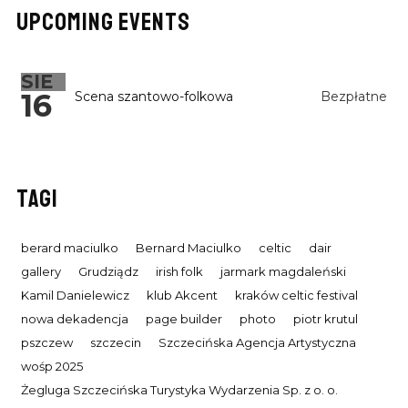
UPCOMING EVENTS
SIE
16
Scena szantowo-folkowa
Bezpłatne
TAGI
berard maciulko
Bernard Maciulko
celtic
dair
gallery
Grudziądz
irish folk
jarmark magdaleński
Kamil Danielewicz
klub Akcent
kraków celtic festival
nowa dekadencja
page builder
photo
piotr krutul
pszczew
szczecin
Szczecińska Agencja Artystyczna
wośp 2025
Żegluga Szczecińska Turystyka Wydarzenia Sp. z o. o.